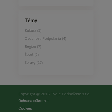
Témy
Kultúra
(5)
Osobnosti Podpoľania
(4)
Región
(7)
Šport
(5)
Správy
(27)
Copyright @ 2018
Tvoje Podpoľanie s.r.o.
Ochrana súkromia
Cookies