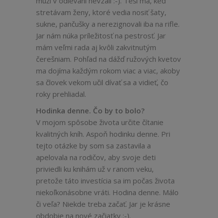
muži v odievaní nevzali :-). Teší ma, keď
stretávam ženy, ktoré vedia nosiť šaty,
sukne, pančušky a nerezignovali iba na rifle.
Jar nám núka príležitosť na pestrosť. Jar
mám veľmi rada aj kvôli zakvitnutým
čerešniam. Pohľad na dážď ružových kvetov
ma dojíma každým rokom viac a viac, akoby
sa človek vekom učil dívať sa a vidieť, čo
roky prehliadal.
Hodinka denne. Čo by to bolo?
V mojom spôsobe života určite čítanie
kvalitných kníh. Aspoň hodinku denne. Pri
tejto otázke by som sa zastavila a
apelovala na rodičov, aby svoje deti
priviedli ku knihám už v ranom veku,
pretože táto investícia sa im počas života
niekoľkonásobne vráti. Hodina denne. Málo
či veľa? Niekde treba začať. Jar je krásne
obdobie na nové začiatky :-).