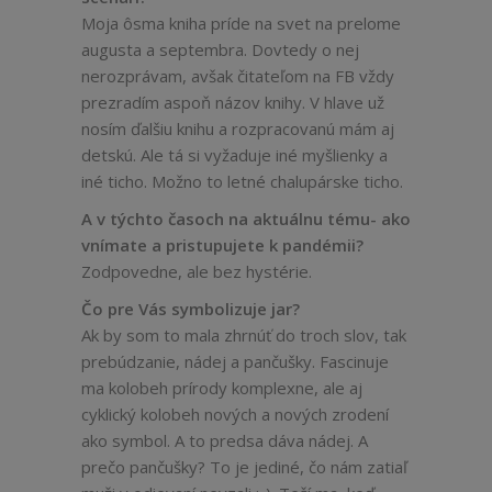
Moja ôsma kniha príde na svet na prelome
augusta a septembra. Dovtedy o nej
nerozprávam, avšak čitateľom na FB vždy
prezradím aspoň názov knihy. V hlave už
nosím ďalšiu knihu a rozpracovanú mám aj
detskú. Ale tá si vyžaduje iné myšlienky a
iné ticho. Možno to letné chalupárske ticho.
A v týchto časoch na aktuálnu tému- ako
vnímate a pristupujete k pandémii?
Zodpovedne, ale bez hystérie.
Čo pre Vás symbolizuje jar?
Ak by som to mala zhrnúť do troch slov, tak
prebúdzanie, nádej a pančušky. Fascinuje
ma kolobeh prírody komplexne, ale aj
cyklický kolobeh nových a nových zrodení
ako symbol. A to predsa dáva nádej. A
prečo pančušky? To je jediné, čo nám zatiaľ