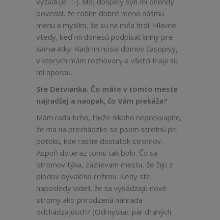
vyžaduje…:-). Môj dospelý syn mi onehdy
povedal, že robím dobré meno nášmu
menu a myslím, že sú na mňa hrdí. Hlavne
vtedy, keď mi donesú podpísať knihy pre
kamarátky. Radi mi nosia domov časopisy,
v ktorých mám rozhovory a všetci traja sú
mi oporou.
Ste Detvianka. Čo máte v tomto meste
najradšej a naopak, čo Vám prekáža?
Mám rada ticho, takže nikoho neprekvapím,
že ma na prechádzke so psom stretnú pri
potoku, kde rastie dostatok stromov.
Aspoň doteraz tomu tak bolo. Čo sa
stromov týka, zazlievam mestu, že žijú z
plodov bývalého režimu. Kedy ste
naposledy videli, že sa vysádzajú nové
stromy ako prirodzená náhrada
odchádzajúcich? (Odmysliac pár drahých