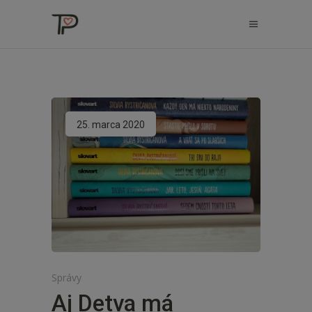
25. marca 2020
Správy
Aj Detva má