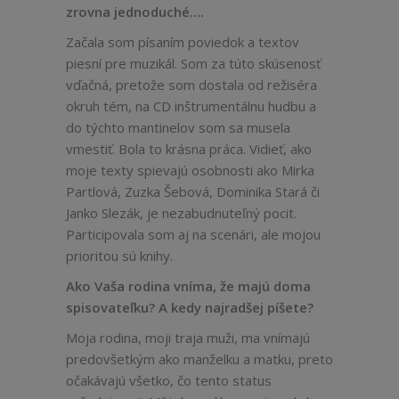
zrovna jednoduché….
Začala som písaním poviedok a textov
piesní pre muzikál. Som za túto skúsenosť
vďačná, pretože som dostala od režiséra
okruh tém, na CD inštrumentálnu hudbu a
do týchto mantinelov som sa musela
vmestiť. Bola to krásna práca. Vidieť, ako
moje texty spievajú osobnosti ako Mirka
Partlová, Zuzka Šebová, Dominika Stará či
Janko Slezák, je nezabudnuteľný pocit.
Participovala som aj na scenári, ale mojou
prioritou sú knihy.
Ako Vaša rodina vníma, že majú doma
spisovateľku? A kedy najradšej píšete?
Moja rodina, moji traja muži, ma vnímajú
predovšetkým ako manželku a matku, preto
očakávajú všetko, čo tento status