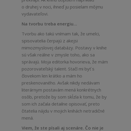
o druhej v noci, ihneď ju posielam môjmu
vydavateľovi.
Na tvorbu treba energiu…
Tvorbu ako takú vnímam tak, že umelci,
spisovatelia čerpajú z akejsi
mimozmyslovej databázy. Postavy v knihe
sú však reálne v zmysle toho, ako sa
správajú. Moja editorka hovorieva, že mám
pozorovateľský talent. Stačí mi byť s
človekom len krátko a mám ho
preskenovaného. Avšak nikdy nedávam
literárnym postavám mená konkrétnych
osôb, pretože by som skĺzla k tomu, že by
som ich začala detailne opisovať, preto
čitatelia nájdu v mojich knihách netradičné
mená.
Viem, že ste písali aj scenáre. Čo nie je