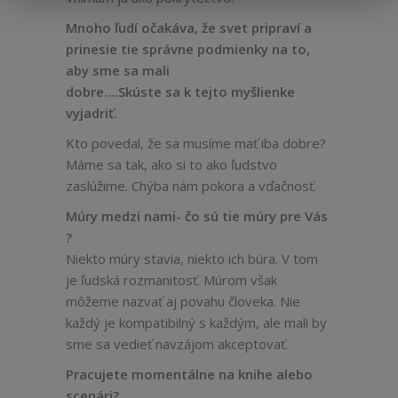
Mnoho ľudí očakáva, že svet pripraví a
prinesie tie správne podmienky na to,
aby sme sa mali
dobre….Skúste sa k tejto myšlienke
vyjadriť.
Kto povedal, že sa musíme mať iba dobre?
Máme sa tak, ako si to ako ľudstvo
zaslúžime. Chýba nám pokora a vďačnosť.
Múry medzi nami- čo sú tie múry pre Vás
?
Niekto múry stavia, niekto ich búra. V tom
je ľudská rozmanitosť. Múrom však
môžeme nazvať aj povahu človeka. Nie
každý je kompatibilný s každým, ale mali by
sme sa vedieť navzájom akceptovať.
Pracujete momentálne na knihe alebo
scenári?