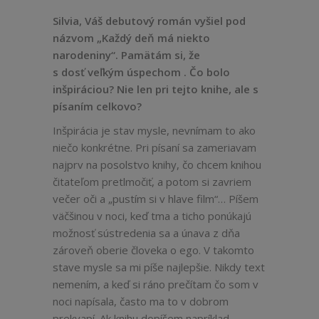
Silvia, Váš debutový román vyšiel pod
názvom „Každý deň má niekto
narodeniny“. Pamätám si, že
s dosť veľkým úspechom . Čo bolo
inšpiráciou? Nie len pri tejto knihe, ale s
písaním celkovo?
Inšpirácia je stav mysle, nevnímam to ako
niečo konkrétne. Pri písaní sa zameriavam
najprv na posolstvo knihy, čo chcem knihou
čitateľom pretlmočiť, a potom si zavriem
večer oči a „pustím si v hlave film“… Píšem
väčšinou v noci, keď tma a ticho ponúkajú
možnosť sústredenia sa a únava z dňa
zároveň oberie človeka o ego. V takomto
stave mysle sa mi píše najlepšie. Nikdy text
nemením, a keď si ráno prečítam čo som v
noci napísala, často ma to v dobrom
prekvapí. Ak knihu dopíšem napríklad