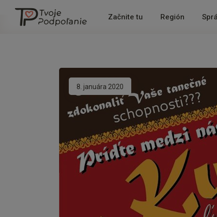
Začnite tu
Región
Spr
8. januára 2020