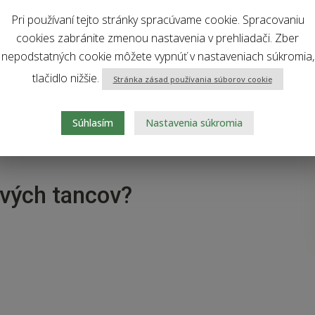
Pri používaní tejto stránky spracúvame cookie. Spracovaniu
cookies zabránite zmenou nastavenia v prehliadači. Zber
nepodstatných cookie môžete vypnúť v nastaveniach súkromia,
tlačidlo nižšie.
Stránka zásad používania súborov cookie
Súhlasím
Nastavenia súkromia
ových tancov?