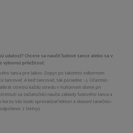
kú udalosť? Chcete sa naučiť ľudové tance alebo sa v
 výbornú príležitosť.
ového tanca pre laikov. Dopyt po takomto odbornom
ú tancovať. A keď tancovať, tak poriadne :-). Účastníci
äťkrát stretnú každú stredu v Kultúrnom dome pri
tretnutí sa začiatočníci naučia základy ľudového tanca a
o kurzu Vás budú sprevádzať lektori a skúsení tanečníci-
Podpoľanec z Detvy).