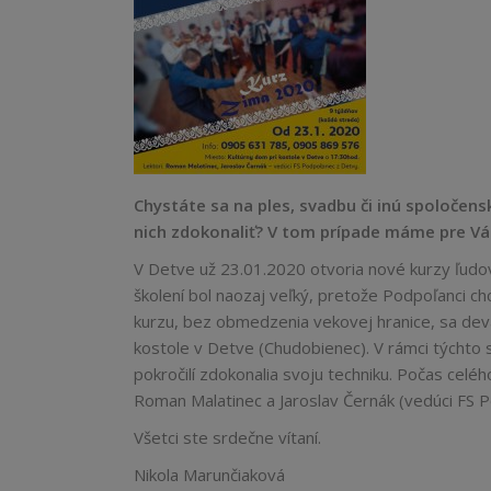
Chystáte sa na ples, svadbu či inú spoločens
nich zdokonaliť? V tom prípade máme pre Vás
V Detve už 23.01.2020 otvoria nové kurzy ľud
školení bol naozaj veľký, pretože Podpoľanci chc
kurzu, bez obmedzenia vekovej hranice, sa dev
kostole v Detve (Chudobienec). V rámci týchto s
pokročilí zdokonalia svoju techniku. Počas celéh
Roman Malatinec a Jaroslav Černák (vedúci FS 
Všetci ste srdečne vítaní.
Nikola Marunčiaková