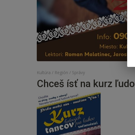
Kultúra
/
Región
/
Správy
Chceš ísť na kurz ľud