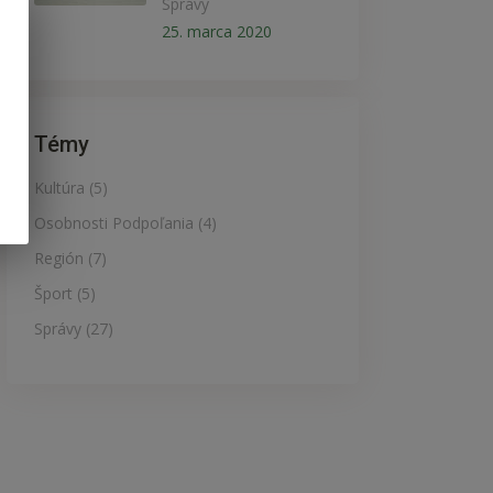
Správy
25. marca 2020
Témy
Kultúra
(5)
Osobnosti Podpoľania
(4)
Región
(7)
Šport
(5)
Správy
(27)